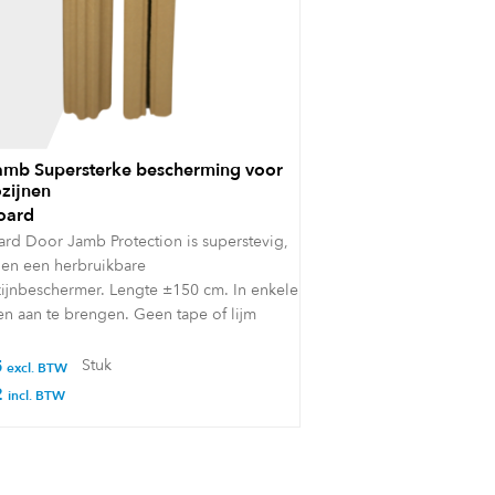
mb Supersterke bescherming voor
zijnen
oard
rd Door Jamb Protection is superstevig,
l en een herbruikbare
ijnbeschermer. Lengte ±150 cm. In enkele
n aan te brengen. Geen tape of lijm
5
Stuk
excl. BTW
2
incl. BTW