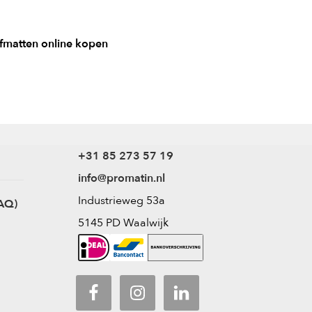
fmatten online kopen
+31 85 273 57 19
info@promatin.nl
Industrieweg 53a
AQ)
5145 PD Waalwijk