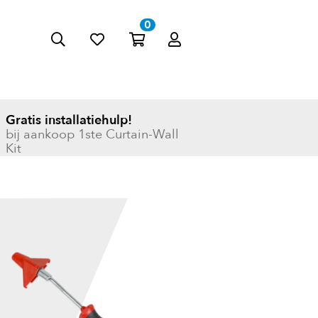
0
Zoeke
Mijn
n
account
Gratis installatiehulp!
bij aankoop 1ste Curtain-Wall
Kit