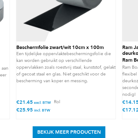
Beschermfolie zwart/wit 10cm x 100m
Ram Ja
deurko
Een tijdelijke oppervlaktebeschermingsfolie die
Ram B
kan worden gebruikt op verschillende
oppervlakken zoals roestvrij staal, kunststof, gelakt
Ram Boa
e aan
of gecoat staal en glas. Niet geschikt voor de
flexibe
zeer
bescherming van koper en messing.
deurkoz
seconde
nodig!
€
21.45
Rol
€
14.1
excl. BTW
€
25.95
€
17.1
incl. BTW
BEKIJK MEER PRODUCTEN