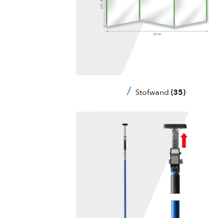
Stofwand
(35)