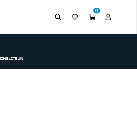
0
Zoeke
Mijn
n
account
SNELSTEUN