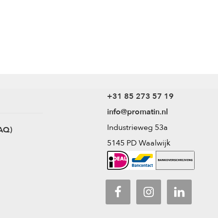
+31 85 273 57 19
info@promatin.nl
Industrieweg 53a
AQ)
5145 PD Waalwijk