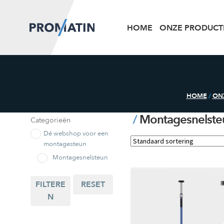
HOME
ONZE PRODUCT
HOME
/
ON
Montagesnelste
Categorieën
Dé webshop voor een
montagesteun
Montagesnelsteun
FILTERE
RESET
N