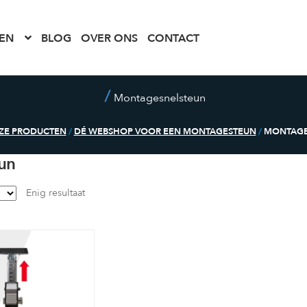
EN
BLOG
OVER ONS
CONTACT
Montagesnelsteun
ZE PRODUCTEN
/
DÉ WEBSHOP VOOR EEN MONTAGESTEUN
/
MONTAGE
un
Enig resultaat