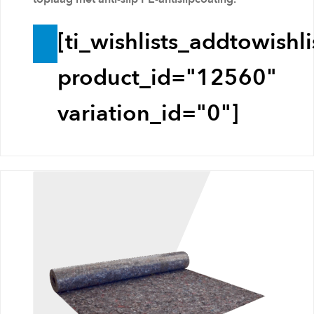
Divers
e
[ti_wishlists_addtowishli
T
Blog
o
product_id="12560"
e
Over ons
variation_id="0"]
v
o
Contact
e
g
e
n
a
a
n
w