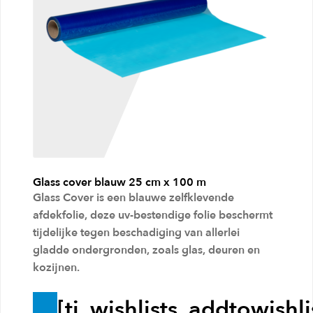
a
n
w
i
n
k
e
l
Glass cover blauw 25 cm x 100 m
w
Glass Cover is een blauwe zelfklevende
a
afdekfolie, deze uv-bestendige folie beschermt
g
tijdelijke tegen beschadiging van allerlei
gladde ondergronden, zoals glas, deuren en
e
kozijnen.
n
[ti_wishlists_addtowishli
T