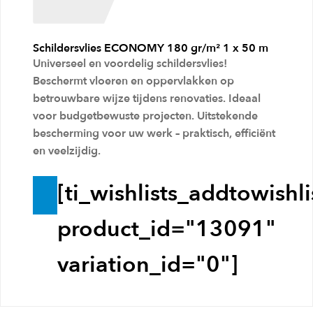
e
l
Schildersvlies ECONOMY 180 gr/m² 1 x 50 m
w
Universeel en voordelig schildersvlies!
a
Beschermt vloeren en oppervlakken op
g
betrouwbare wijze tijdens renovaties. Ideaal
voor budgetbewuste projecten. Uitstekende
e
bescherming voor uw werk – praktisch, efficiënt
n
en veelzijdig.
[ti_wishlists_addtowishli
T
o
product_id="13091"
e
variation_id="0"]
v
o
e