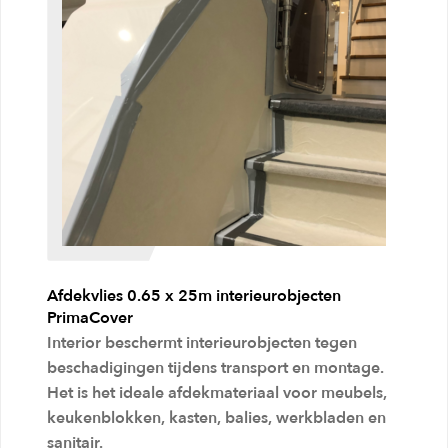
a
a
n
w
i
n
k
e
l
Afdekvlies 0.65 x 25m interieurobjecten
w
PrimaCover
Interior beschermt interieurobjecten tegen
a
beschadigingen tijdens transport en montage.
g
Het is het ideale afdekmateriaal voor meubels,
e
keukenblokken, kasten, balies, werkbladen en
n
sanitair.