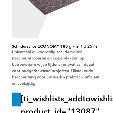
i
n
k
e
l
Schildersvlies ECONOMY 180 gr/m² 1 x 25 m
w
Universeel en voordelig schildersvlies!
a
Beschermt vloeren en oppervlakken op
g
betrouwbare wijze tijdens renovaties. Ideaal
voor budgetbewuste projecten. Uitstekende
e
bescherming voor uw werk – praktisch, efficiënt
n
en veelzijdig.
[ti_wishlists_addtowishli
T
o
product_id="13087"