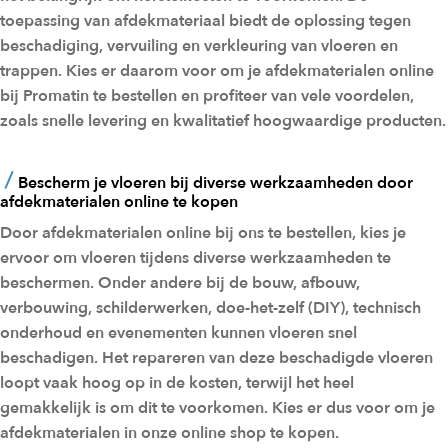
n
toepassing van afdekmateriaal biedt de oplossing tegen
w
beschadiging, vervuiling en verkleuring van vloeren en
i
trappen. Kies er daarom voor om je afdekmaterialen online
bij Promatin te bestellen en profiteer van vele voordelen,
n
zoals snelle levering en kwalitatief hoogwaardige producten.
k
e
Bescherm je vloeren bij diverse werkzaamheden door
l
afdekmaterialen online te kopen
w
Door afdekmaterialen online bij ons te bestellen, kies je
ervoor om vloeren tijdens diverse werkzaamheden te
a
beschermen. Onder andere bij de bouw, afbouw,
g
verbouwing, schilderwerken, doe-het-zelf (DIY), technisch
e
onderhoud en evenementen kunnen vloeren snel
n
beschadigen. Het repareren van deze beschadigde vloeren
loopt vaak hoog op in de kosten, terwijl het heel
gemakkelijk is om dit te voorkomen. Kies er dus voor om je
afdekmaterialen in onze online shop te kopen.