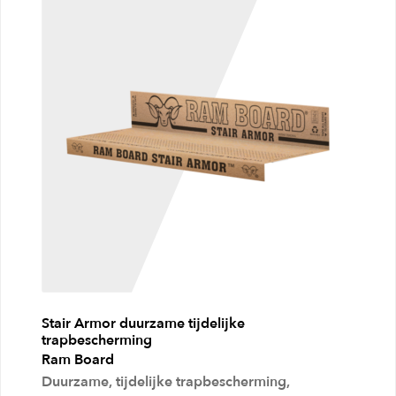
e
n
a
a
n
w
i
n
k
e
l
Stair Armor duurzame tijdelijke
w
trapbescherming
a
Ram Board
Duurzame, tijdelijke trapbescherming,
g