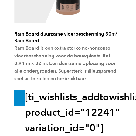
k
e
l
Ram Board duurzame vloerbescherming 30m²
w
Ram Board
Ram Board is een extra sterke no-nonsense
a
vloerbescherming voor de bouwplaats. Rol
g
0.94 m x 32 m. Een duurzame oplossing voor
e
alle ondergronden. Supersterk, milieusparend,
n
snel uit te rollen en herbruikbaar.
[ti_wishlists_addtowishli
T
o
product_id="12241"
e
variation_id="0"]
v