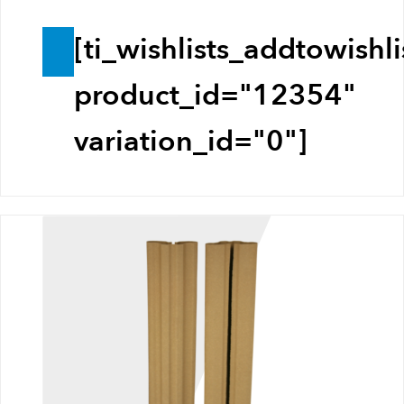
[ti_wishlists_addtowishli
T
o
product_id="12354"
e
variation_id="0"]
v
o
e
g
e
n
a
a
n
w