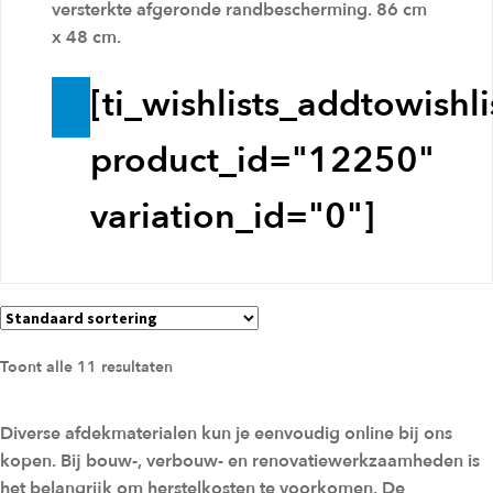
versterkte afgeronde randbescherming. 86 cm
e
x 48 cm.
n
[ti_wishlists_addtowishli
T
o
product_id="12250"
e
variation_id="0"]
v
o
e
g
e
Toont alle 11 resultaten
n
a
Diverse afdekmaterialen kun je eenvoudig online bij ons
a
kopen. Bij bouw-, verbouw- en renovatiewerkzaamheden is
het belangrijk om herstelkosten te voorkomen. De