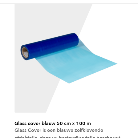
g
e
n
a
a
n
w
i
n
k
e
l
Glass cover blauw 50 cm x 100 m
w
Glass Cover is een blauwe zelfklevende
a