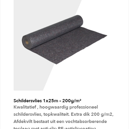
Submenu
Kitger
uitvouwen
eedsch
appen
online
kopen
Submenu
Kleefm
uitvouwen
atten
Submenu
Verpak
uitvouwen
king
Schildersvlies 1x25m – 200g/m²
Submenu
Afvalv
Kwalitatief , hoogwaardig professioneel
uitvouwen
erzam
schildersvlies, topkwaliteit. Extra dik 200 g/m2,
eling
Afdekvilt bestaat uit een vochtabsorberende
toplaag met anti-slip PE-antislipcoating.