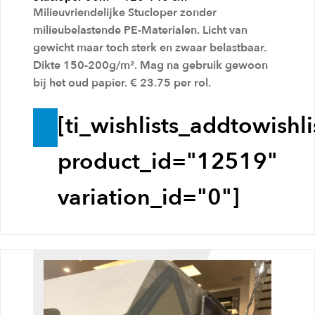
w
Milieuvriendelijke Stucloper zonder
a
milieubelastende PE-Materialen. Licht van
g
gewicht maar toch sterk en zwaar belastbaar.
Dikte 150-200g/m². Mag na gebruik gewoon
e
bij het oud papier. € 23.75 per rol.
n
[ti_wishlists_addtowishli
T
o
product_id="12519"
e
variation_id="0"]
v
o
e
g
e
n