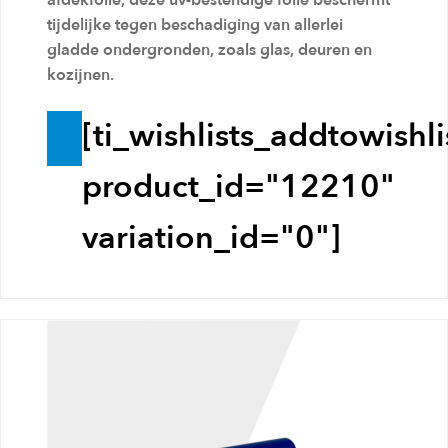
afdekfolie, deze uv-bestendige folie beschermt
g
tijdelijke tegen beschadiging van allerlei
gladde ondergronden, zoals glas, deuren en
e
kozijnen.
n
[ti_wishlists_addtowishli
T
o
product_id="12210"
e
variation_id="0"]
v
o
e
g
e
n
a