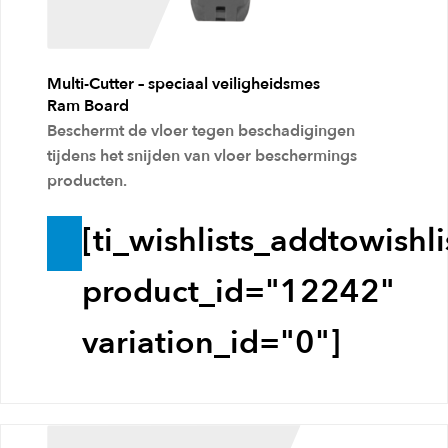
e
l
Multi-Cutter – speciaal veiligheidsmes
w
Ram Board
a
Beschermt de vloer tegen beschadigingen
g
tijdens het snijden van vloer beschermings
producten.
e
n
[ti_wishlists_addtowishli
T
o
product_id="12242"
e
variation_id="0"]
v
o
e
g