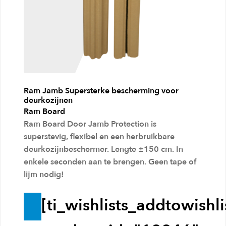
i
n
k
e
l
Ram Jamb Supersterke bescherming voor
w
deurkozijnen
a
Ram Board
Ram Board Door Jamb Protection is
g
superstevig, flexibel en een herbruikbare
e
deurkozijnbeschermer. Lengte ±150 cm. In
n
enkele seconden aan te brengen. Geen tape of
lijm nodig!
[ti_wishlists_addtowishli
T
o