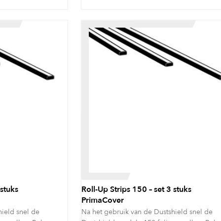
 stuks
Roll-Up Strips 150 – set 3 stuks
PrimaCover
hield snel de
Na het gebruik van de Dustshield snel de