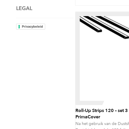
Ducttape
LEGAL
Ram Board
Privacybeleid
Roll-Up Strips 120 – set 3
PrimaCover
Na het gebruik van de Dusts