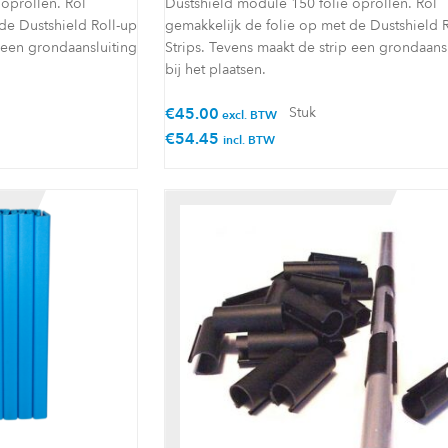
oprollen. Rol
Dustshield module 150 folie oprollen. Rol
de Dustshield Roll-up
gemakkelijk de folie op met de Dustshield 
p een grondaansluiting
Strips. Tevens maakt de strip een grondaans
bij het plaatsen.
€
45.00
Stuk
excl. BTW
€
54.45
incl. BTW