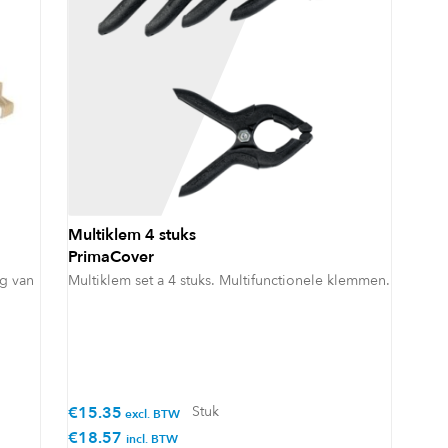
Multiklem 4 stuks
PrimaCover
ng van
Multiklem set a 4 stuks. Multifunctionele klemmen.
€
15.35
Stuk
excl. BTW
€
18.57
incl. BTW