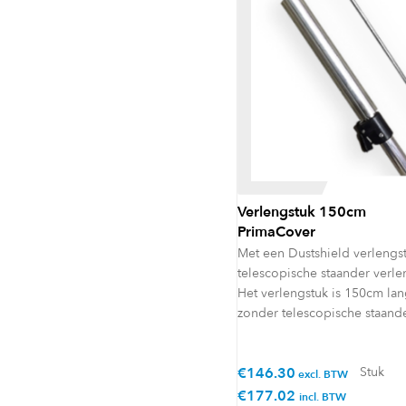
Verlengstuk 150cm
PrimaCover
Met een Dustshield verlengst
telescopische staander verle
Het verlengstuk is 150cm la
zonder telescopische staande
€
146.30
Stuk
excl. BTW
€
177.02
incl. BTW