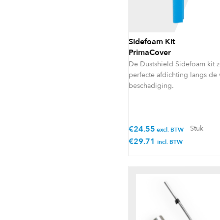
Sidefoam Kit
PrimaCover
De Dustshield Sidefoam kit 
perfecte afdichting langs d
beschadiging.
€
24.55
Stuk
excl. BTW
€
29.71
incl. BTW