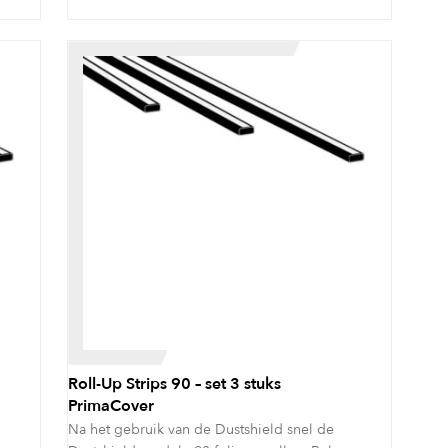
Roll-Up Strips 90 – set 3 stuks
PrimaCover
Na het gebruik van de Dustshield snel de