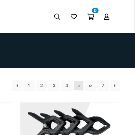
0
Zoeke
Mijn
n
account
1
2
3
4
6
7
5