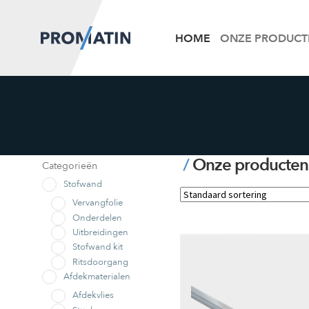
HOME
ONZE PRODUCT
Onze producten
Categorieën
Stofwand
Vervangfolie
Onderdelen
Uitbreidingen
Stofwand kit
Ritsdoorgang
Afdekmaterialen
Afdekvlies