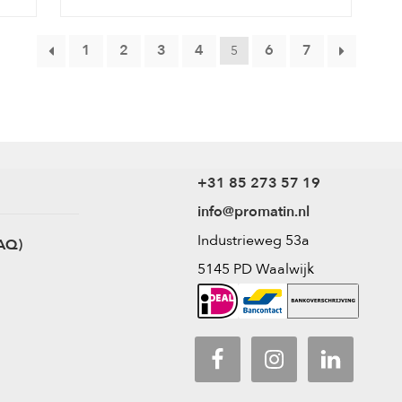
1
2
3
4
6
7
5
+31 85 273 57 19
info@promatin.nl
Industrieweg 53a
AQ)
5145 PD Waalwijk