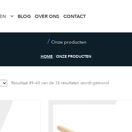
EN
BLOG
OVER ONS
CONTACT
Onze producten
HOME
/
ONZE PRODUCTEN
Resultaat 49–60 van de 76 resultaten wordt getoond