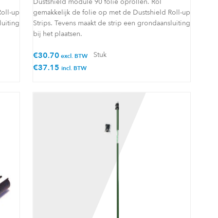
Dustshield module 90 folie oprollen. Rol
Roll-up
gemakkelijk de folie op met de Dustshield Roll-up
luiting
Strips. Tevens maakt de strip een grondaansluiting
bij het plaatsen.
€
30.70
Stuk
excl. BTW
€
37.15
incl. BTW