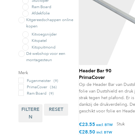
Stucloper
Ram Board
Afdekfolie
Kitgereedschappen online
kopen
Kitvoegsnijder
Kitspatel
Kitspuitmond
Dé webshop voor een
montagesteun
Accessoires
Header Bar 90
Merk
Montagesnelsteun
PrimaCover
Fugenmeister
(9)
Verpakking
Op de Header Bar van Dustsh
PrimaCover
(36)
Wikkelfolie
folie van Dustshield en dru
Ram Board
(9)
Afvalverzameling
strak tegen het plafond. Er i
Afvalbak
dankzij de drukverdeling. De
FILTERE
RESET
Beschermprofiel
geschikt voor folie en Head
N
L-profiel FOAM
€
23.55
Stuk
excl. BTW
U-profiel FOAM
€
28.50
Tape
incl. BTW