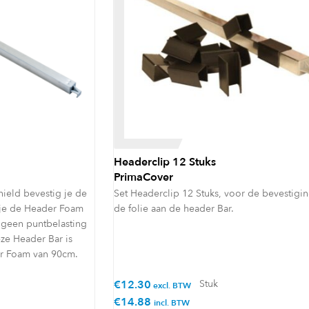
Headerclip 12 Stuks
PrimaCover
ield bevestig je de
Set Headerclip 12 Stuks, voor de bevestigi
k je de Header Foam
de folie aan de header Bar.
s geen puntbelasting
ze Header Bar is
er Foam van 90cm.
€
12.30
Stuk
excl. BTW
€
14.88
incl. BTW