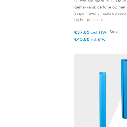
Dustshield module 120 folie 
gemakkelijk de folie op met 
Strips. Tevens maakt de stri
bij het plaatsen.
€
37.85
Stuk
excl. BTW
€
45.80
incl. BTW