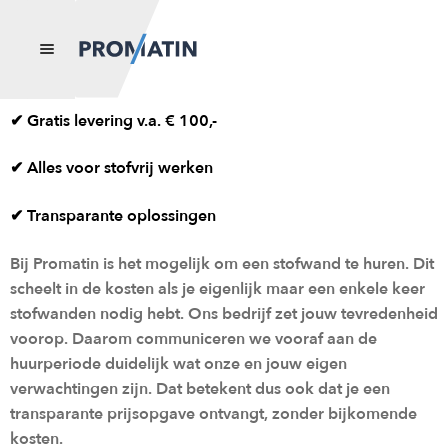
✔ Gratis levering v.a. € 100,-
Home
✔ Alles voor stofvrij werken
Submenu
Onze
uitvouwen
producte
✔ Transparante oplossingen
n
Bij Promatin is het mogelijk om een stofwand te huren. Dit
Blog
scheelt in de kosten als je eigenlijk maar een enkele keer
stofwanden nodig hebt. Ons bedrijf zet jouw tevredenheid
Over ons
voorop. Daarom communiceren we vooraf aan de
huurperiode duidelijk wat onze en jouw eigen
Contact
verwachtingen zijn. Dat betekent dus ook dat je een
transparante prijsopgave ontvangt, zonder bijkomende
kosten.