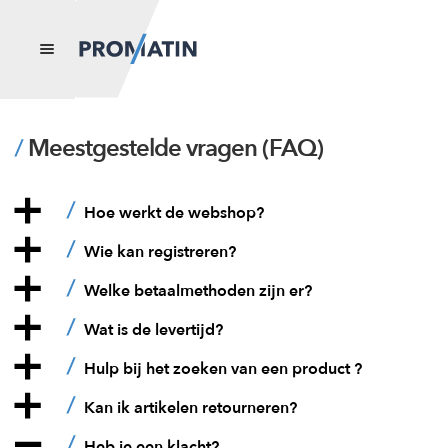
Home
Meestgestelde vragen (FAQ)
Submenu
Onze
uitvouwen
producte
a
Hoe werkt de webshop?
n
a
Wie kan registreren?
Blog
a
Welke betaalmethoden zijn er?
a
Wat is de levertijd?
Over ons
a
Hulp bij het zoeken van een product ?
Contact
a
Kan ik artikelen retourneren?
A
Heb je een klacht?