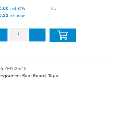
6.80
Rol
excl. BTW
0.33
incl. BTW
ntity
Toevoeg
en aan
winkelw
U:
PM900648
agen
tegorieën:
Ram Board
,
Tape