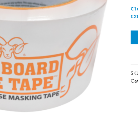
€
1
€
2
Qua
SK
Ca