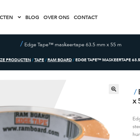
CTEN
BLOG
OVER ONS
CONTACT
Edge Tape™ maskeertape 63.5 mm x 55 m
ZE PRODUCTEN
/
TAPE
/
RAM BOARD
/
EDGE TAPE™ MASKEERTAPE 63.5
x 
Edg
ste
hun