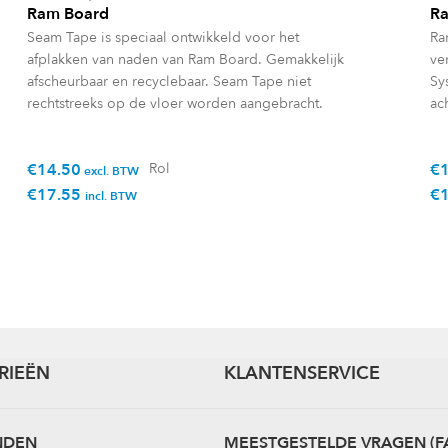
Ram Board
R
Seam Tape is speciaal ontwikkeld voor het
Ra
afplakken van naden van Ram Board. Gemakkelijk
ve
afscheurbaar en recyclebaar. Seam Tape niet
Sy
rechtstreeks op de vloer worden aangebracht.
ac
€
14.50
Rol
€
excl. BTW
€
17.55
€
incl. BTW
RIEËN
KLANTENSERVICE
NDEN
MEESTGESTELDE VRAGEN (F