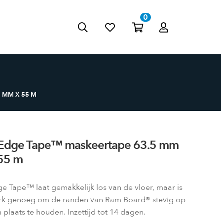
0
Zoeke
Mijn
n
account
 MM X 55 M
Edge Tape™ maskeertape 63.5 mm
55 m
e Tape™ laat gemakkelijk los van de vloer, maar is
rk genoeg om de randen van Ram Board® stevig op
 plaats te houden. Inzettijd tot 14 dagen.