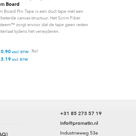
am Board
m Board Pro Tape is een duct tape met een
rbeterde canvas-structuur. Het Scrim Fiber
steem™ zorgt ervoor dat de tape geen resten
hterlaat tijdens het verwijderen.
10.90
Rol
excl. BTW
13.19
incl. BTW
+31 85 273 57 19
info@promatin.nl
Industrieweg 53a
AQ)