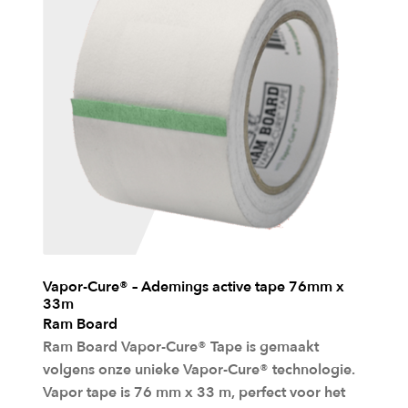
n
a
a
n
w
i
n
k
e
l
Vapor-Cure® – Ademings active tape 76mm x
33m
w
Ram Board
a
Ram Board Vapor-Cure® Tape is gemaakt
volgens onze unieke Vapor-Cure® technologie.
g
Vapor tape is 76 mm x 33 m, perfect voor het
e