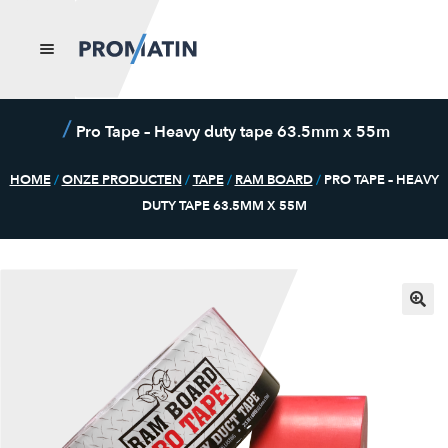
Home
Pro Tape – Heavy duty tape 63.5mm x 55m
Submenu
Onze
HOME
/
ONZE PRODUCTEN
/
TAPE
/
RAM BOARD
/
PRO TAPE – HEAVY
uitvouwen
producte
DUTY TAPE 63.5MM X 55M
n
Blog
Over ons
Contact