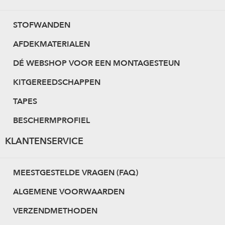
l
STOFWANDEN
w
AFDEKMATERIALEN
a
DÉ WEBSHOP VOOR EEN MONTAGESTEUN
g
e
KITGEREEDSCHAPPEN
n
TAPES
BESCHERMPROFIEL
KLANTENSERVICE
MEESTGESTELDE VRAGEN (FAQ)
ALGEMENE VOORWAARDEN
VERZENDMETHODEN