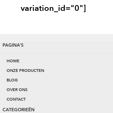
variation_id="0"]
v
o
e
g
e
PAGINA’S
n
a
HOME
a
ONZE PRODUCTEN
n
BLOG
w
i
OVER ONS
n
CONTACT
k
CATEGORIEËN
e