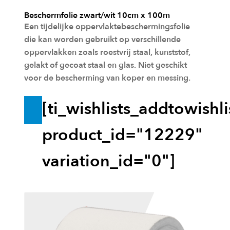
Beschermfolie zwart/wit 10cm x 100m
Een tijdelijke oppervlaktebeschermingsfolie
die kan worden gebruikt op verschillende
oppervlakken zoals roestvrij staal, kunststof,
gelakt of gecoat staal en glas. Niet geschikt
voor de bescherming van koper en messing.
[ti_wishlists_addtowishli
T
o
product_id="12229"
e
variation_id="0"]
v
o
e
g
e