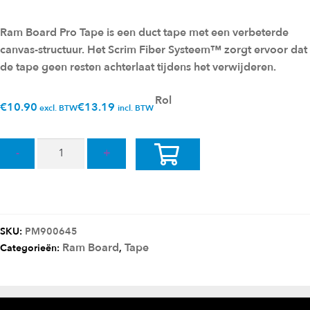
Ram Board Pro Tape is een duct tape met een verbeterde
canvas-structuur. Het Scrim Fiber Systeem™ zorgt ervoor dat
de tape geen resten achterlaat tijdens het verwijderen.
Rol
€
10.90
€
13.19
excl. BTW
incl. BTW
Quantity
Toevoeg
en aan
winkelw
SKU:
PM900645
agen
Ram Board
Tape
Categorieën:
,