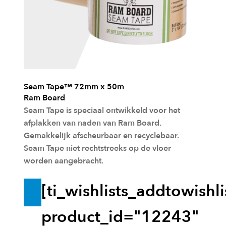
w
i
n
k
e
l
Seam Tape™ 72mm x 50m
Ram Board
w
Seam Tape is speciaal ontwikkeld voor het
a
afplakken van naden van Ram Board.
g
Gemakkelijk afscheurbaar en recyclebaar.
Seam Tape niet rechtstreeks op de vloer
e
worden aangebracht.
n
[ti_wishlists_addtowishli
T
o
product_id="12243"
e