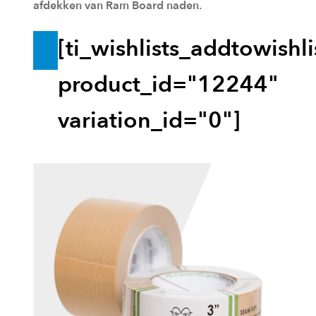
afdekken van Ram Board naden.
n
[ti_wishlists_addtowishli
T
o
product_id="12244"
e
variation_id="0"]
v
o
e
g
e
n
a
a
n